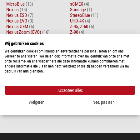
MicroBlue
(13)
sCMEX
(4)
Nexius
(15)
Sonstige
(1)
Nexius ESD
(7)
StereoBlue
(11)
Nexius EVO
(3)
UHD-4K
(4)
Nexius GEM
(6)
Z-45, Z-60
(6)
NexiusZoom (EVO)
(16)
Z-90
(4)
Oxion
(4)
Z-Serie
(9)
Oxion Inverso
(1)
ZE-acc
(3)
Wij gebruiken cookies
Oxion-acc
(1)
We gebruiken cookies om inhoud en advertenties te personaliseren en om ons
verkeer te analyseren. We delen ook informatie over uw gebruik van onze site met
onze reclame- en analysepartners die deze informatie kunnen combineren met
Artikelen 1 - 1 of 1
Sorteer op:
andere informatie die u aan hen hebt verstrekt of die zij hebben verzameld via uw
gebruik van hun diensten.
Euromex
Omgekeerde microscoop OX.2453-PLPHF, trino, INFINITY, plan,
100x-400x, 10x/22, Dl, LED, 5W
Accepteer alles
$ 17.800,00
Weigeren
Nee, pas aan
Klaar voor verzending in
1-2 weken