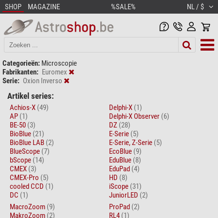
SHOP
MAGAZINE
%SALE%
NL / $
Categorieën:
Microscopie
Fabrikanten:
Euromex
Serie:
Oxion Inverso
Artikel series:
Achios-X
(49)
Delphi-X
(1)
AP
(1)
Delphi-X Observer
(6)
BE-50
(3)
DZ
(28)
BioBlue
(21)
E-Serie
(5)
BioBlue LAB
(2)
E-Serie, Z-Serie
(5)
BlueScope
(7)
EcoBlue
(9)
bScope
(14)
EduBlue
(8)
CMEX
(3)
EduPad
(4)
CMEX-Pro
(5)
HD
(8)
cooled CCD
(1)
iScope
(31)
DC
(1)
JuniorLED
(2)
MacroZoom
(9)
ProPad
(2)
MakroZoom
(2)
RL4
(1)