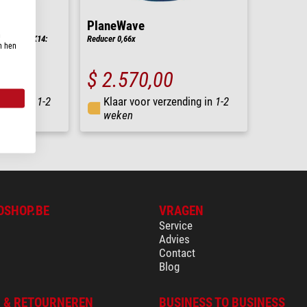
PlaneWave
n
et voor CDK14:
Reducer 0,66x
n hen
dhouders
$ 2.570,00
nding in
1-2
Klaar voor verzending in
1-2
weken
OSHOP.BE
VRAGEN
Service
Advies
Contact
Blog
 & RETOURNEREN
BUSINESS TO BUSINESS