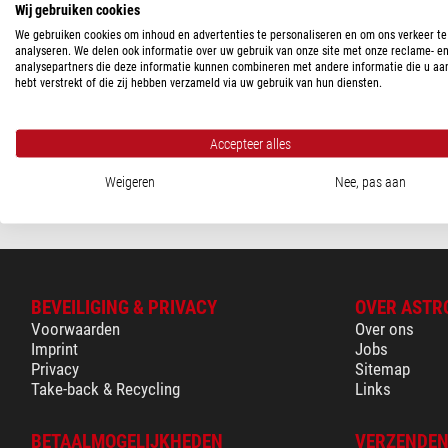
Wij gebruiken cookies
PlaneWave
We gebruiken cookies om inhoud en advertenties te personaliseren en om ons verkeer te
analyseren. We delen ook informatie over uw gebruik van onze site met onze reclame- e
Strooilichtbeschermingss
analysepartners die deze informatie kunnen combineren met andere informatie die u aa
spandex + 4 stuks afstan
hebt verstrekt of die zij hebben verzameld via uw gebruik van hun diensten.
$ 840,00
Accepteer alles
Klaar voor verze
weken
Weigeren
Nee, pas aan
BEVEILIGING & PRIVACY
OVER ASTR
Voorwaarden
Over ons
Imprint
Jobs
Privacy
Sitemap
Take-back & Recycling
Links
BETAALMOGELIJKHEDEN
VERZENDEN