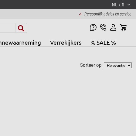
NL / $
✓
Persoonlijk advies en service
nnewaarneming
Verrekijkers
% SALE %
Sorteer op: