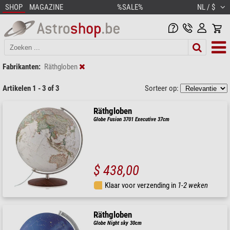
SHOP
MAGAZINE
%SALE%
NL / $
Fabrikanten:
Räthgloben
Artikelen 1 - 3 of 3
Sorteer op:
Räthgloben
Globe Fusion 3701 Executive 37cm
$ 438,00
Klaar voor verzending in
1-2 weken
Räthgloben
Globe Night sky 30cm