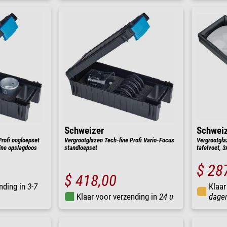
Schweizer
Schwei
Profi oogloepset
Vergrootglazen Tech-line Profi Vario-Focus
Vergrootgla
Line opslagdoos
standloepset
tafelvoet, 
$ 28
$ 418,00
nding in
3-7
Klaar
Klaar voor verzending in
24 u
dage