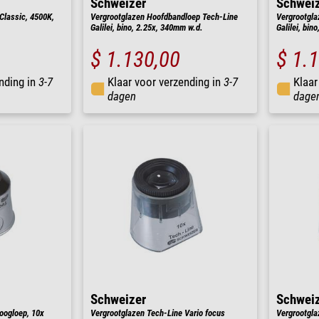
Schweizer
Schwei
Classic, 4500K,
Vergrootglazen Hoofdbandloep Tech-Line
Vergrootgla
Galilei, bino, 2.25x, 340mm w.d.
Galilei, bin
$ 1.130,00
$ 1.
nding in
3-7
Klaar voor verzending in
3-7
Klaar
dagen
dage
Schweizer
Schwei
oogloep, 10x
Vergrootglazen Tech-Line Vario focus
Vergrootgla