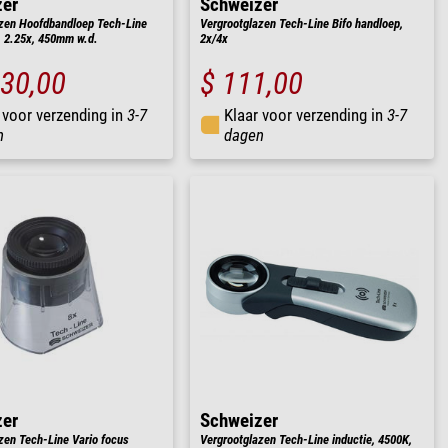
zer
Schweizer
zen Hoofdbandloep Tech-Line
Vergrootglazen Tech-Line Bifo handloep,
o, 2.25x, 450mm w.d.
2x/4x
130,00
$ 111,00
 voor verzending in
3-7
Klaar voor verzending in
3-7
n
dagen
zer
Schweizer
zen Tech-Line Vario focus
Vergrootglazen Tech-Line inductie, 4500K,