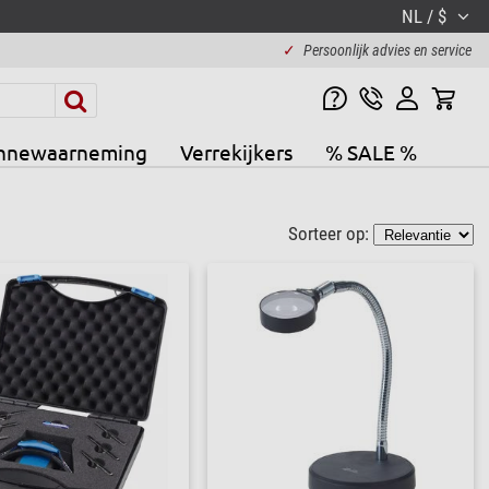
NL / $
✓
Persoonlijk advies en service
nnewaarneming
Verrekijkers
% SALE %
Sorteer op: