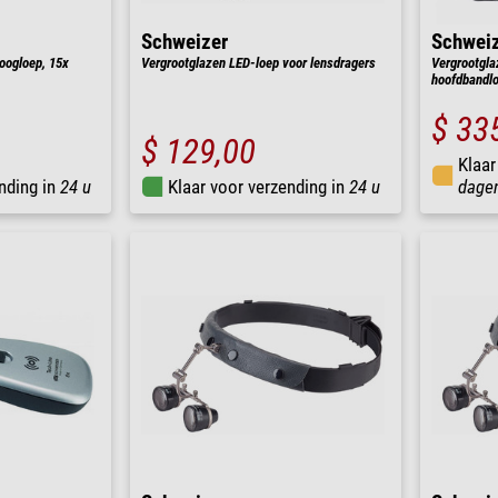
Schweizer
Schwei
oogloep, 15x
Vergrootglazen LED-loep voor lensdragers
Vergrootgla
hoofdbandlo
$ 33
$ 129,00
Klaar
nding in
24 u
Klaar voor verzending in
24 u
dage