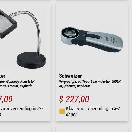
zer
Schweizer
zen Werkloep Kunststof
Vergrootglazen Tech-Line inductie, 4500K,
3x/100x75mm, aspheric
4x, Ø55mm, aspheric
7,00
$ 227,00
 voor verzending in
3-7
Klaar voor verzending in
3-7
n
dagen