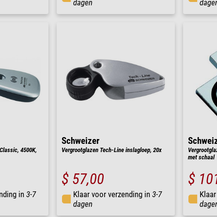
dagen
dage
Schweizer
Schwei
Classic, 4500K,
Vergrootglazen Tech-Line inslagloep, 20x
Vergrootgla
met schaal
$ 57,00
$ 10
nding in
3-7
Klaar voor verzending in
3-7
Klaar
dagen
dage