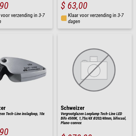
,90
$ 63,00
 voor verzending in
3-7
Klaar voor verzending in
3-7
n
dagen
zer
Schweizer
zen Tech-Line inslagloep, 10x
Vergrootglazen Loeplamp Tech-Line LED
Bifo 4500K, 1,75x/4X Ø202/40mm, bifocaal,
Plano-convex
,90