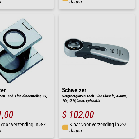
n
dagen
zer
Schweizer
zen Tech-Line dradenteller, 8x,
Vergrootglazen Tech-Line Classic, 4500K,
15x, Ø16,3mm, aplanatic
1,00
$ 102,00
 voor verzending in
3-7
Klaar voor verzending in
3-7
n
dagen