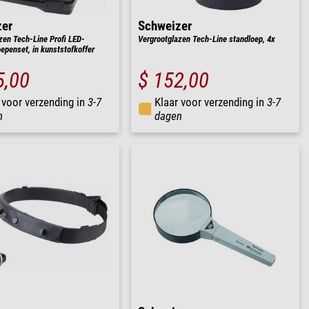
zer
Schweizer
zen Tech-Line Profi LED-
Vergrootglazen Tech-Line standloep, 4x
epenset, in kunststofkoffer
5,00
$ 152,00
 voor verzending in
3-7
Klaar voor verzending in
3-7
n
dagen