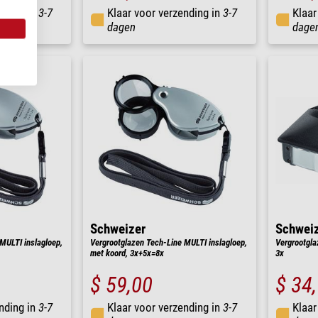
nding in
3-7
Klaar voor verzending in
3-7
Klaar
dagen
dage
Schweizer
Schwei
MULTI inslagloep,
Vergrootglazen Tech-Line MULTI inslagloep,
Vergrootgla
met koord, 3x+5x=8x
3x
$ 59,00
$ 34
nding in
3-7
Klaar voor verzending in
3-7
Klaar