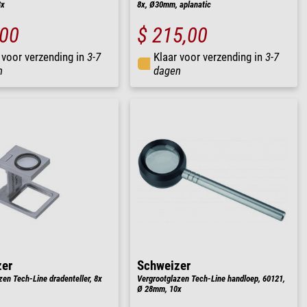
8x
8x, Ø30mm, aplanatic
,00
$ 215,00
 voor verzending in
3-7
Klaar voor verzending in
3-7
n
dagen
zer
Schweizer
zen Tech-Line dradenteller, 8x
Vergrootglazen Tech-Line handloep, 60121,
Ø 28mm, 10x