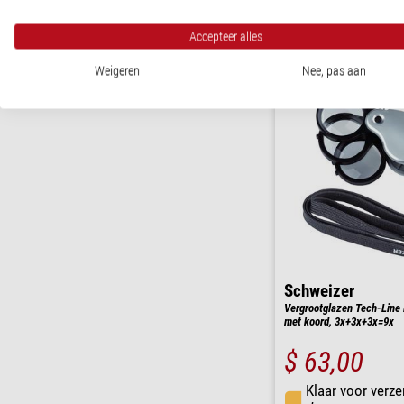
Klaar voor verze
dagen
Accepteer alles
Weigeren
Nee, pas aan
Schweizer
Vergrootglazen Tech-Line 
met koord, 3x+3x+3x=9x
$ 63,00
Klaar voor verze