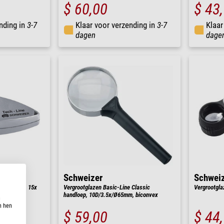
$ 60,00
$ 43
nding in
3-7
Klaar voor verzending in
3-7
Klaar
dagen
dage
Schweizer
Schwei
inslagloep, 15x
Vergrootglazen Basic-Line Classic
Vergrootgla
handloep, 10D/3.5x/Ø65mm, biconvex
n
n hen
$ 59,00
$ 44