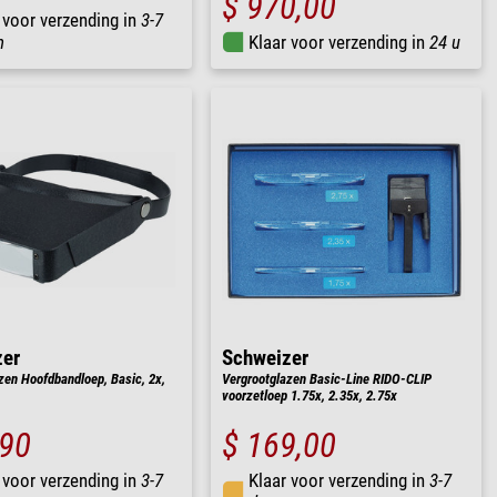
$ 970,00
 voor verzending in
3-7
n
Klaar voor verzending in
24 u
zer
Schweizer
zen Hoofdbandloep, Basic, 2x,
Vergrootglazen Basic-Line RIDO-CLIP
voorzetloep 1.75x, 2.35x, 2.75x
,90
$ 169,00
 voor verzending in
3-7
Klaar voor verzending in
3-7