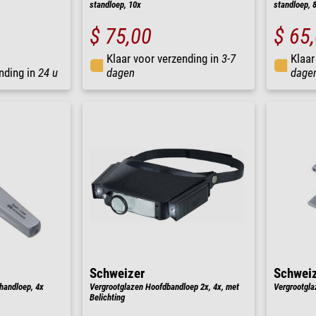
standloep, 10x
standloep, 
$ 75,00
$ 65
Klaar voor verzending in
3-7
Klaar
nding in
24 u
dagen
dage
Schweizer
Schwei
handloep, 4x
Vergrootglazen Hoofdbandloep 2x, 4x, met
Vergrootgla
Belichting