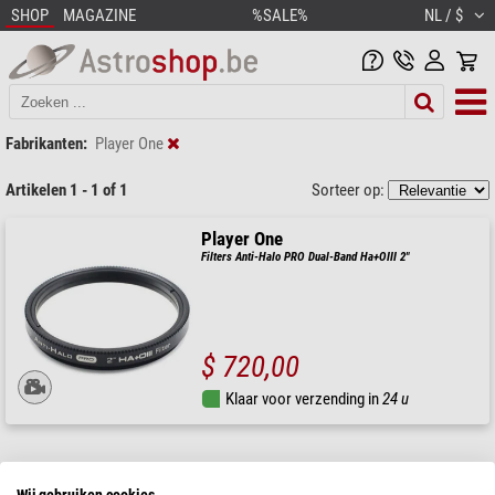
SHOP
MAGAZINE
%SALE%
NL / $
Fabrikanten:
Player One
Artikelen 1 - 1 of 1
Sorteer op:
Player One
Filters Anti-Halo PRO Dual-Band Ha+OIII 2"
$ 720,00
Klaar voor verzending in
24 u
Wij gebruiken cookies