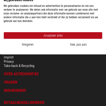
We gebruiken cookies om inhoud en advertenties te personaliseren en om ons
verkeer te analyseren. We delen ook informatie over uw gebruik van onze site met
onze reclame- en analysepartners die deze informatie kunnen combineren met
andere informatie die u aan hen hebt verstrekt of die zij hebben verzameld via uw
gebruik van hun diensten.
Accepteer alles
Weigeren
Nee, pas aan
BEVEILIGING & PRIVACY
Voorwaarden
Imprint
Privacy
Take-back & Recycling
OVER ASTROSHOP.BE
VRAGEN
NIEUWSBRIEF
BETAALMOGELIJKHEDEN